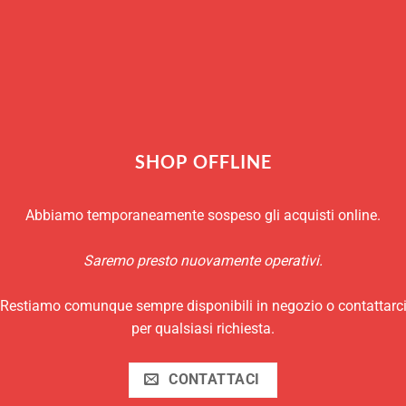
SHOP OFFLINE
alle buste monouso, inquinanti e senza un minimo di sostegno! Sce
ere fino a 20 kg!
Abbiamo temporaneamente sospeso gli acquisti online.
Saremo presto nuovamente operativi.
Restiamo comunque sempre disponibili in negozio o contattarc
per qualsiasi richiesta.
-27%
CONTATTACI