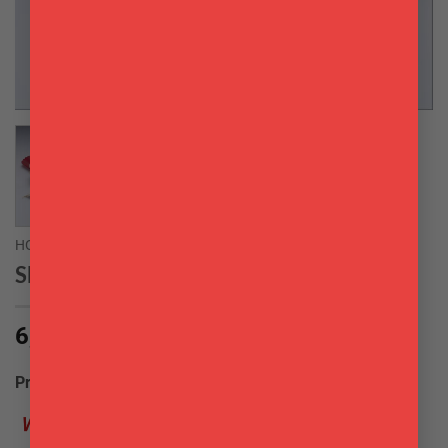
HOME
Sbuccia aglio Westmark
6,50
€
Produttore:
Westmark