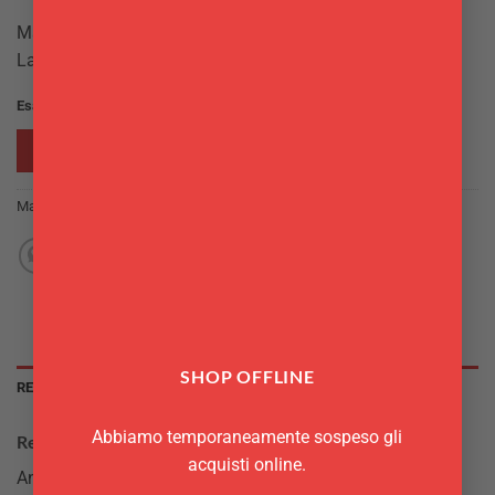
Materiale: silicone
Lavabile in lavastoviglie
Esaurito
RICHIEDI INFO
Marchio:
Westmark
SHOP OFFLINE
RECENSIONI (0)
Abbiamo temporaneamente sospeso gli
Recensioni
acquisti online.
Ancora non ci sono recensioni.