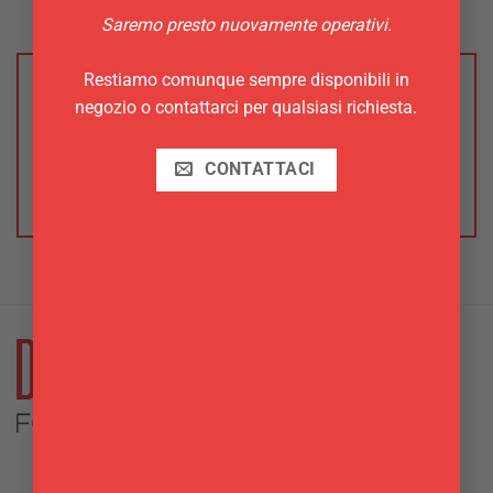
Saremo presto nuovamente operativi.
Restiamo comunque sempre disponibili in
Recensisci per primo “Sbuccia aglio Westmark”
negozio o contattarci per qualsiasi richiesta.
Devi
effettuare l’accesso
per pubblicare una
recensione.
CONTATTACI