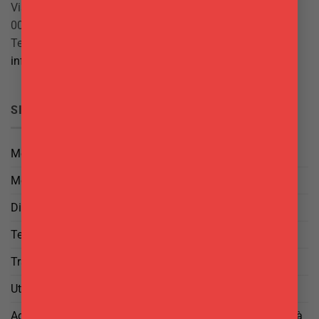
Via Giuseppe Mazzini, 10
00042 Anzio (RM)
Tel.
069844697
info@delgattoforniture.it
SICUREZZA
Metodi di Pagamento
Metodi di Spedizione
Diritto di Reso
Termini e Condizioni
Trattamento dei Dati
Utilizzo di cookies
Aggiorna le tue preferenze di tracciamento della pubblicità