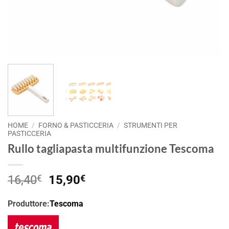
HOME
/
FORNO & PASTICCERIA
/
STRUMENTI PER
PASTICCERIA
Rullo tagliapasta multifunzione Tescoma
Il
Il
16,40
€
15,90
€
prezzo
prezzo
originale
attuale
Produttore:
Tescoma
era:
è:
16,40€.
15,90€.