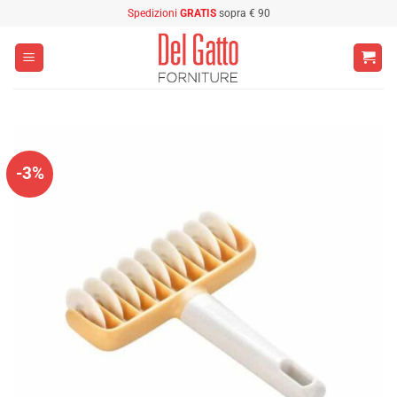
Salta
Spedizioni
GRATIS
sopra € 90
ai
contenuti
-3%