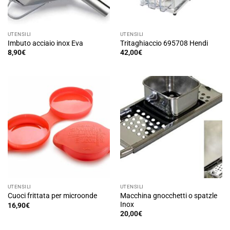
nella
pagina
del
UTENSILI
UTENSILI
prodotto
Imbuto acciaio inox Eva
Tritaghiaccio 695708 Hendi
8,90
€
42,00
€
UTENSILI
UTENSILI
Macchina gnocchetti o spatzle
Cuoci frittata per microonde
Inox
16,90
€
20,00
€