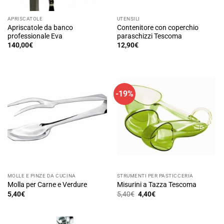
APRISCATOLE
UTENSILI
Apriscatole da banco
Contenitore con coperchio
professionale Eva
paraschizzi Tescoma
140,00
€
12,90
€
-19%
MOLLE E PINZE DA CUCINA
STRUMENTI PER PASTICCERIA
Molla per Carne e Verdure
Misurini a Tazza Tescoma
Il
Il
5,40
€
5,40
€
4,40
€
prezzo
prezzo
originale
attuale
era:
è:
5,40€.
4,40€.