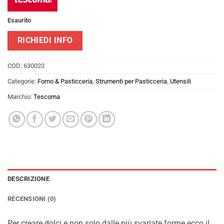
Esaurito
RICHIEDI INFO
COD:
630023
Categorie:
Forno & Pasticceria
,
Strumenti per Pasticceria
,
Utensili
Marchio:
Tescoma
DESCRIZIONE
RECENSIONI (0)
Per creare dolci e non solo dalle più svariate forme ecco il