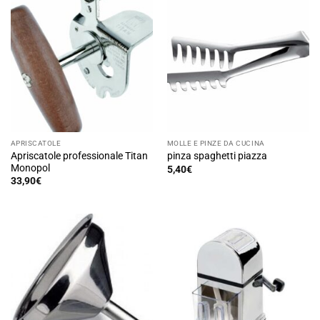
APRISCATOLE
MOLLE E PINZE DA CUCINA
Apriscatole professionale Titan
pinza spaghetti piazza
Monopol
5,40
€
Questo
33,90
€
prodotto
ha
più
varianti.
Le
opzioni
possono
essere
scelte