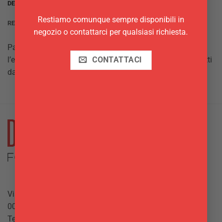
DESCRIZIONE
Restiamo comunque sempre disponibili in
RECENSIONI (0)
negozio o contattarci per qualsiasi richiesta.
Paderno firma una selezione di articoli che coniugano
l’eleganza alla produzione e alla presentazione dei prodotti
CONTATTACI
da bar e gelateria.
Via Giuseppe Mazzini, 10
00042 Anzio (RM)
Tel.
069844697