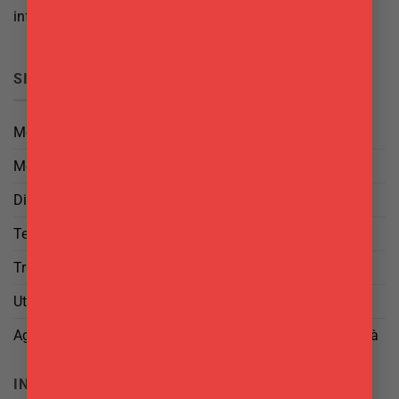
info@delgattoforniture.it
SICUREZZA
Metodi di Pagamento
Metodi di Spedizione
Diritto di Reso
Termini e Condizioni
Trattamento dei Dati
Utilizzo di cookies
Aggiorna le tue preferenze di tracciamento della pubblicità
INFO