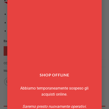
60,90€.
50,00€.
Materiale:
Acciaio inox
Dimensioni:
cm. 45.00×31.60, h. 5.50 cm.
Fissaggio sospeso
Esaurito
RICHIEDI INFO
COD:
44060-01
Marchio:
Paderno
SHOP OFFLINE
Abbiamo temporaneamente sospeso gli
acquisti online.
Saremo presto nuovamente operativi.