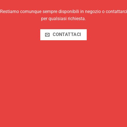
Restiamo comunque sempre disponibili in negozio o contattarc
per qualsiasi richiesta.
CONTATTACI
che preferisci. Grandi, piccoli, ripieni…ad ognuno il suo burger…co
, pesce o vegetali.
SICUREZZA