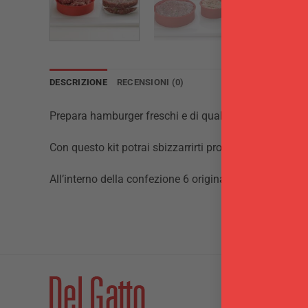
DESCRIZIONE
RECENSIONI (0)
Prepara hamburger freschi e di qualità fatti in casa!
Con questo kit potrai sbizzarrirti provando le varianti 
All’interno della confezione 6 originali ricette di carne