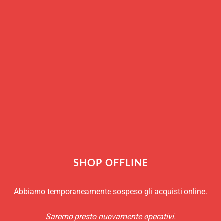
Per realizzare hamburger di d
Prodotto pensato per uso a fr
La pressa in plastica non è lav
Esaurito
RICHIEDI INFO
Marchio:
Lékué
SHOP OFFLINE
Abbiamo temporaneamente sospeso gli acquisti online.
Saremo presto nuovamente operativi.