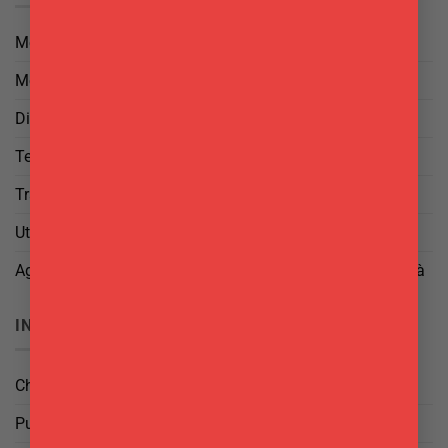
Metodi di Pagamento
Metodi di Spedizione
Diritto di Reso
Termini e Condizioni
Trattamento dei Dati
Utilizzo di cookies
Aggiorna le tue preferenze di tracciamento della pubblicità
INFO
Chi Siamo
Punti Vendita