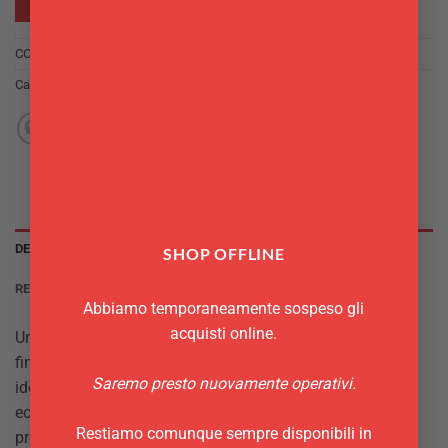
RICHIEDI INFO
COD:
8024112200419
Categoria:
Contenitori Finger Food
DESCRIZIONE
SHOP OFFLINE
RECENSIONI (0)
Abbiamo temporaneamente sospeso gli
acquisti online.
Una delle soluzioni preferite dai professionisti è servire il
finger food nella piroga in legno usa e getta. La piroga è
Saremo presto nuovamente operativi.
ideale per contenere fritti, sushi e tutti i cibi che non siano
eccessivamente liquidi. La piroga ti permetterà di
Restiamo comunque sempre disponibili in
presentare in modo elegante il tuo piatto inoltre l’uso del