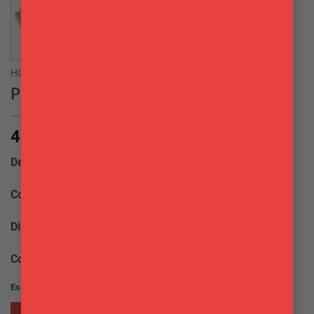
HOME
/
TAVOLA
/
CONTENITORI FINGER FOOD
Piroga in legno 9,5 cm 50 pz
4,20
€
Descrizione:
Piroga in legno piccola
Colori:
Naturale
Dimensioni:
cm. 9,5×5
Confezione:
50 pz
Esaurito