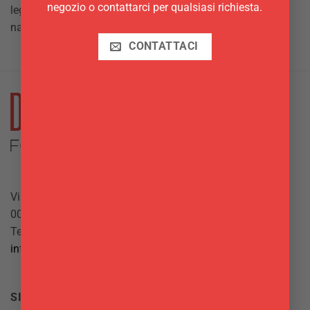
negozio o contattarci per qualsiasi richiesta.
legno ti aiuterà a potenziare la sensazione di genuinità e
naturalezza del piatto.
CONTATTACI
Via Giuseppe Mazzini, 10
00042 Anzio (RM)
Tel.
069844697
info@delgattoforniture.it
SICUREZZA