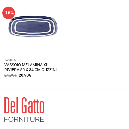
ha
più
-16%
varianti.
Le
opzioni
possono
essere
scelte
nella
pagina
TAVOLA
del
VASSOIO MELAMINA XL
prodotto
RIVIERA 50 X 34 CM GUZZINI
Il
Il
24,90
€
20,90
€
prezzo
prezzo
originale
attuale
era:
è:
24,90€.
20,90€.