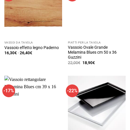
VASSOI DA TAVOLA
PIATTI PER LA TAVOLA
Vassoio Ovale Grande
Vassoio effetto legno Paderno
Melamina Blues cm 50 x 36
Fascia
16,30
€
-
26,40
€
di
Guzzini
Questo
prezzo:
Il
Il
22,00
€
18,90
€
prodotto
da
prezzo
prezzo
16,30€
ha
originale
attuale
a
era:
è:
26,40€
più
22,00€.
18,90€.
varianti.
Le
-17%
-22%
opzioni
possono
essere
scelte
nella
pagina