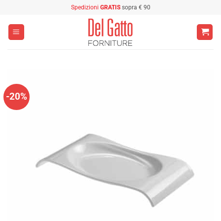
Salta
Spedizioni
GRATIS
sopra € 90
ai
contenuti
-20%