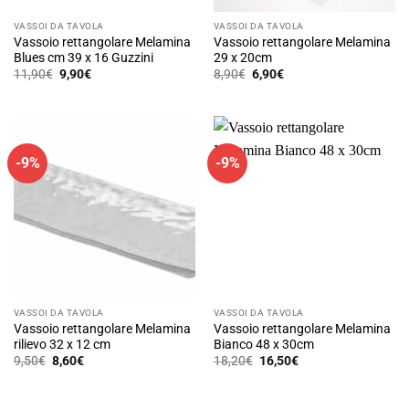
del
prodotto
VASSOI DA TAVOLA
VASSOI DA TAVOLA
Vassoio rettangolare Melamina
Vassoio rettangolare Melamina
Blues cm 39 x 16 Guzzini
29 x 20cm
Il
Il
Il
Il
11,90
€
9,90
€
8,90
€
6,90
€
prezzo
prezzo
prezzo
prezzo
originale
attuale
originale
attuale
era:
è:
era:
è:
11,90€.
9,90€.
8,90€.
6,90€.
-9%
-9%
VASSOI DA TAVOLA
VASSOI DA TAVOLA
Vassoio rettangolare Melamina
Vassoio rettangolare Melamina
rilievo 32 x 12 cm
Bianco 48 x 30cm
Il
Il
Il
Il
9,50
€
8,60
€
18,20
€
16,50
€
prezzo
prezzo
prezzo
prezzo
Questo
originale
attuale
originale
attuale
prodotto
era:
è:
era:
è:
9,50€.
8,60€.
18,20€.
16,50€.