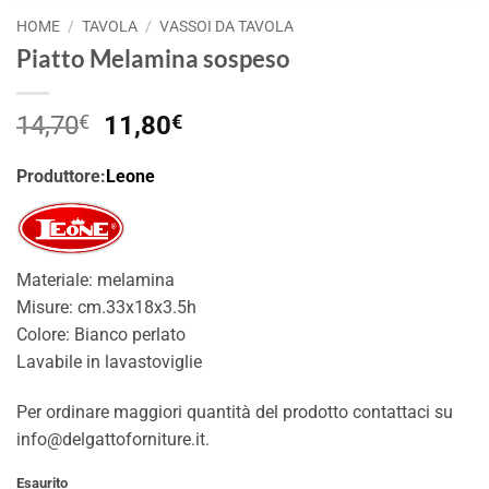
HOME
/
TAVOLA
/
VASSOI DA TAVOLA
Piatto Melamina sospeso
Il
Il
14,70
€
11,80
€
prezzo
prezzo
originale
attuale
Produttore:
Leone
era:
è:
14,70€.
11,80€.
Materiale: melamina
Misure: cm.33x18x3.5h
Colore: Bianco perlato
Lavabile in lavastoviglie
Per ordinare maggiori quantità del prodotto contattaci su
info@delgattoforniture.it.
Esaurito