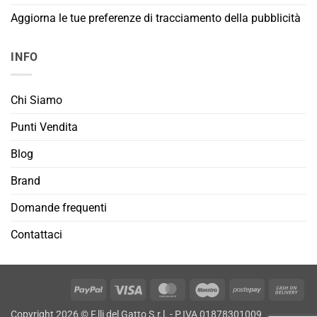
Aggiorna le tue preferenze di tracciamento della pubblicità
INFO
Chi Siamo
Punti Vendita
Blog
Brand
Domande frequenti
Contattaci
PayPal
Visa
MasterCard
Maestro
Postepay
Cas
On
Copyright 2026 © F.lli del Gatto S.r.l. - P.IVA 01878301009