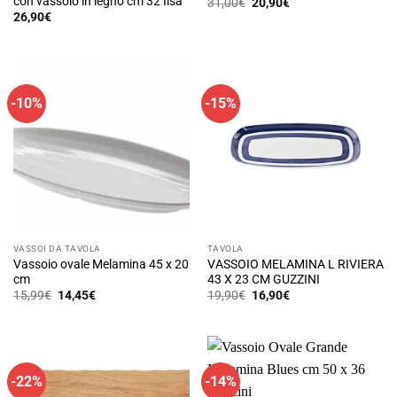
con vassoio in legno cm 32 Ilsa
Il
Il
31,00
€
20,90
€
prezzo
prezzo
26,90
€
originale
attuale
era:
è:
31,00€.
20,90€.
-10%
-15%
VASSOI DA TAVOLA
TAVOLA
Vassoio ovale Melamina 45 x 20
VASSOIO MELAMINA L RIVIERA
cm
43 X 23 CM GUZZINI
Il
Il
Il
Il
15,99
€
14,45
€
19,90
€
16,90
€
prezzo
prezzo
prezzo
prezzo
originale
attuale
originale
attuale
era:
è:
era:
è:
15,99€.
14,45€.
19,90€.
16,90€.
-22%
-14%