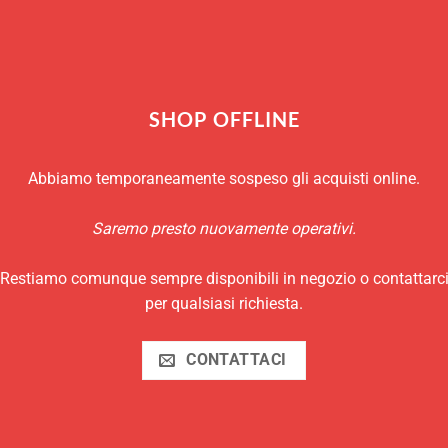
SHOP OFFLINE
Abbiamo temporaneamente sospeso gli acquisti online.
Saremo presto nuovamente operativi.
-11%
-
Restiamo comunque sempre disponibili in negozio o contattarc
per qualsiasi richiesta.
CONTATTACI
PENTOLAME
PENTOLAME
P
Pentola professionale Tender
Pentola alta acciaio 24 cm
P