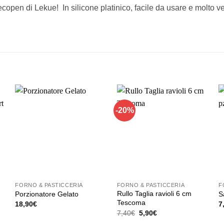
decopen di Lekue! In silicone platinico, facile da usare e molto ve
-20%
FORNO & PASTICCERIA
FORNO & PASTICCERIA
F
Rullo Taglia ravioli 6 cm
Porzionatore Gelato
S
t
Tescoma
18,90
€
7
Il
Il
Questo
Q
7,40
€
5,90
€
prezzo
prezzo