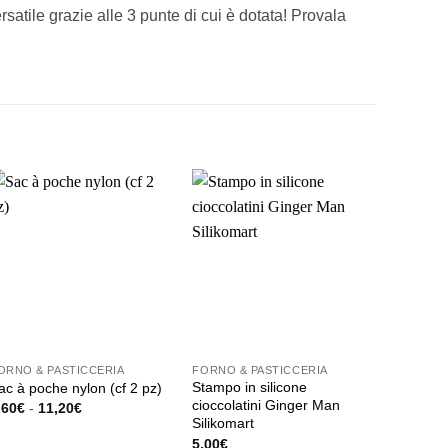
rsatile grazie alle 3 punte di cui è dotata! Provala
ORNO & PASTICCERIA
FORNO & PASTICCERIA
Stampo in silicone
ac à poche nylon (cf 2 pz)
cioccolatini Ginger Man
Fascia
,60
€
-
11,20
€
di
Silikomart
uesto
prezzo:
5,00
€