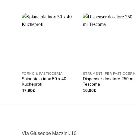
originale
attuale
era:
è:
25,90€.
21,90€.
FORNO & PASTICCERIA
STRUMENTI PER PASTICCERI
Spianatoia inox 50 x 40
Dispenser dosatore 250 ml
Kucheprofi
Tescoma
47,90
€
10,90
€
Via Giuseppe Mazzini, 10