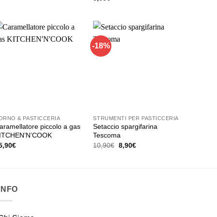
rodotto
da
7,60€
a
a
11,20€
iù
rianti.
e
-18%
pzioni
ossono
ssere
celte
ella
agina
ORNO & PASTICCERIA
STRUMENTI PER PASTICCERIA
el
aramellatore piccolo a gas
Setaccio spargifarina
rodotto
ITCHEN’N’COOK
Tescoma
Il
Il
5,90
€
10,90
€
8,90
€
prezzo
prezzo
originale
attuale
era:
è:
10,90€.
8,90€.
INFO