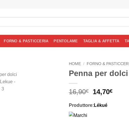
FORNO & PASTICCERIA
PENTOLAME
TAGLIA & AFFETTA
T
HOME
/
FORNO & PASTICCER
Penna per dolc
Il
Il
16,90
14,70
€
€
prezzo
prez
originale
attua
Produttore:
Lékué
era:
è:
16,90€.
14,70