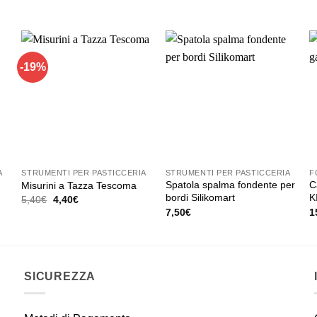
prodotto
p
originale
attuale
era:
è:
ha
h
7,40€.
5,90€.
più
p
varianti.
va
Le
L
-19%
opzioni
o
possono
p
essere
e
scelte
s
nella
n
pagina
p
A
STRUMENTI PER PASTICCERIA
STRUMENTI PER PASTICCERIA
F
del
d
Spatola spalma fondente per
C
Misurini a Tazza Tescoma
prodotto
p
bordi Silikomart
K
Il
Il
5,40
€
4,40
€
prezzo
prezzo
7,50
€
1
originale
attuale
era:
è:
5,40€.
4,40€.
SICUREZZA