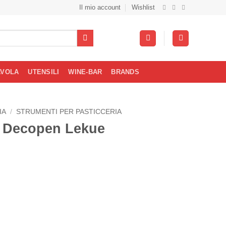
Il mio account
Wishlist
AVOLA
UTENSILI
WINE-BAR
BRANDS
IA
/
STRUMENTI PER PASTICCERIA
i Decopen Lekue
zo
le
€.