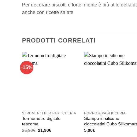
Per decorare biscotti e torte, niente è più utile della 
anche con ricette salate
PRODOTTI CORRELATI
-15%
STRUMENTI PER PASTICCERIA
FORNO & PASTICCERIA
Termometro digitale
Stampo in silicone
tescoma
cioccolatini Cubo Silikomar
Il
Il
25,90
€
21,90
€
5,00
€
prezzo
prezzo