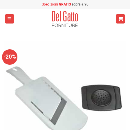
Salta
Spedizioni
GRATIS
sopra € 90
ai
contenuti
-20%