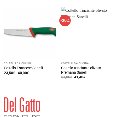
era:
è:
33,60€.
26,90€.
-20%
COLTELLI DA CUCINA
COLTELLI DA CUCINA
Coltello trinciante olivato
Coltello Francese Sanelli
Premana Sanelli
Fascia
23,50
€
-
40,00
€
di
Il
Il
Questo
51,80
€
41,40
€
prezzo:
prezzo
prezzo
Questo
prodotto
da
originale
attuale
23,50€
prodotto
era:
è:
ha
a
51,80€.
41,40€.
ha
40,00€
più
più
varianti.
varianti.
Le
Le
opzioni
opzioni
possono