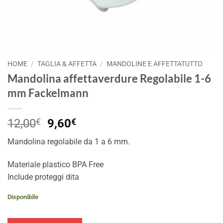
HOME
/
TAGLIA & AFFETTA
/
MANDOLINE E AFFETTATUTTO
Mandolina affettaverdure Regolabile 1-6
mm Fackelmann
Il
Il
12,00
€
9,60
€
prezzo
prezzo
Mandolina regolabile da 1 a 6 mm.
originale
attuale
era:
è:
Materiale plastico BPA Free
12,00€.
9,60€.
Include proteggi dita
Disponibile