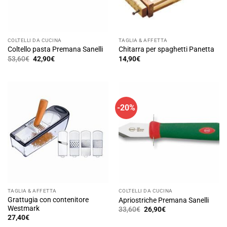
COLTELLI DA CUCINA
TAGLIA & AFFETTA
Coltello pasta Premana Sanelli
Chitarra per spaghetti Panetta
Il
Il
53,60
€
42,90
€
14,90
€
prezzo
prezzo
originale
attuale
era:
è:
53,60€.
42,90€.
-20%
TAGLIA & AFFETTA
COLTELLI DA CUCINA
Grattugia con contenitore
Apriostriche Premana Sanelli
Westmark
Il
Il
33,60
€
26,90
€
prezzo
prezzo
27,40
€
originale
attuale