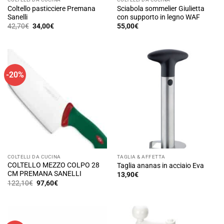
Coltello pasticciere Premana
Sciabola sommelier Giulietta
Sanelli
con supporto in legno WAF
Il
Il
42,70
€
34,00
€
55,00
€
prezzo
prezzo
originale
attuale
era:
è:
42,70€.
34,00€.
-20%
COLTELLI DA CUCINA
TAGLIA & AFFETTA
COLTELLO MEZZO COLPO 28
Taglia ananas in acciaio Eva
CM PREMANA SANELLI
13,90
€
Il
Il
122,10
€
97,60
€
prezzo
prezzo
originale
attuale
era:
è:
122,10€.
97,60€.