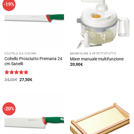
-19%
COLTELLI DA CUCINA
MANDOLINE E AFFETTATUTTO
Coltello Prosciutto Premana 24
Mixer manuale multifunzione
cm Sanelli
20,90
€
Valutato
Il
5
Il
34,00
€
27,50
€
prezzo
prezzo
su 5
originale
attuale
era:
è:
34,00€.
27,50€.
-20%