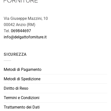
possono
essere
essere
scelte
scelte
nella
nella
Via Giuseppe Mazzini, 10
pagina
pagina
00042 Anzio (RM)
del
del
prodotto
Tel.
069844697
prodotto
info@delgattoforniture.it
SICUREZZA
Metodi di Pagamento
Metodi di Spedizione
Diritto di Reso
Termini e Condizioni
Trattamento dei Dati