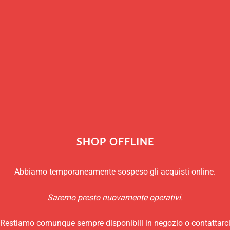
SHOP OFFLINE
mellate Tescoma”
Abbiamo temporaneamente sospeso gli acquisti online.
nsione.
Saremo presto nuovamente operativi.
Restiamo comunque sempre disponibili in negozio o contattarc