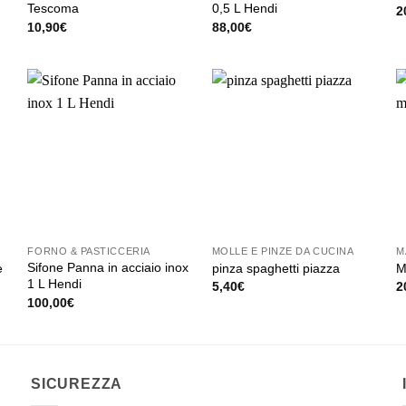
Tescoma
0,5 L Hendi
2
10,90
€
88,00
€
FORNO & PASTICCERIA
MOLLE E PINZE DA CUCINA
M
Sifone Panna in acciaio inox
e
pinza spaghetti piazza
M
1 L Hendi
5,40
€
2
Questo
100,00
€
prodotto
ha
più
SICUREZZA
varianti.