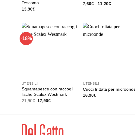
Tescoma
Fascia
7,60
€
-
11,20
€
di
Questo
13,90
€
prezzo:
prodotto
da
7,60€
ha
a
11,20€
più
varianti.
-18%
Le
opzioni
possono
essere
scelte
nella
UTENSILI
UTENSILI
pagina
Squamapesce con raccogli
Cuoci frittata per microond
del
lische Scalex Westmark
16,90
€
prodotto
Il
Il
21,90
€
17,90
€
prezzo
prezzo
originale
attuale
era:
è:
21,90€.
17,90€.