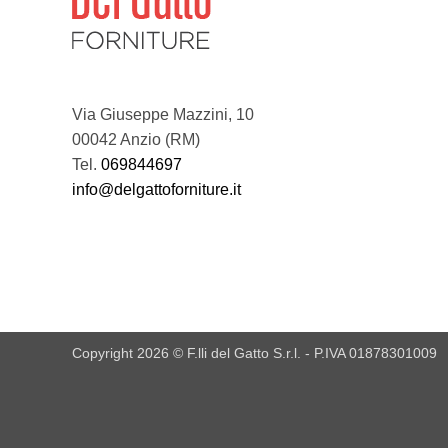
Via Giuseppe Mazzini, 10
00042 Anzio (RM)
Tel.
069844697
info@delgattoforniture.it
Copyright 2026 © F.lli del Gatto S.r.l. - P.IVA 01878301009