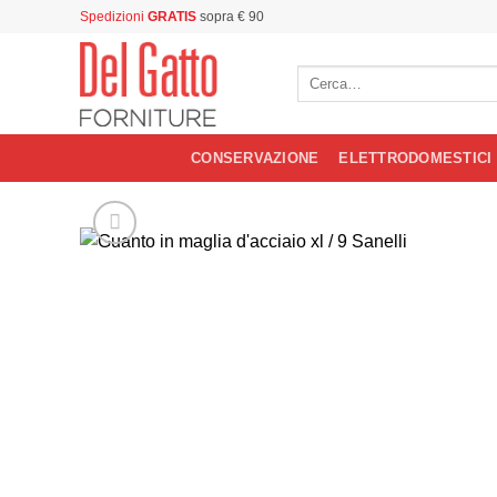
Salta
Spedizioni
GRATIS
sopra € 90
ai
contenuti
Cerca:
CONSERVAZIONE
ELETTRODOMESTICI