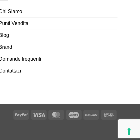
Chi Siamo
Punti Vendita
Blog
Brand
Domande frequenti
Contattaci
PayPal
Visa
MasterCard
Maestro
Postepay
Cash
On
Delivery