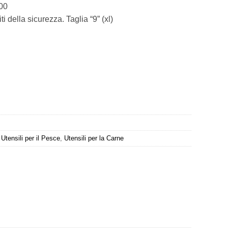
000
i della sicurezza. Taglia “9” (xl)
,
Utensili per il Pesce
,
Utensili per la Carne