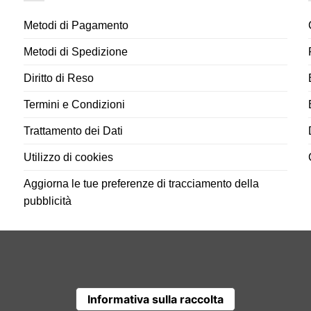
Le
opzioni
Metodi di Pagamento
possono
essere
Metodi di Spedizione
scelte
Diritto di Reso
nella
pagina
Termini e Condizioni
del
prodotto
Trattamento dei Dati
Utilizzo di cookies
Aggiorna le tue preferenze di tracciamento della
pubblicità
Informativa sulla raccolta