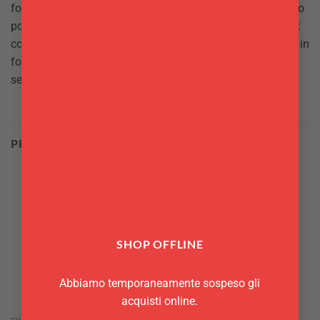
forchettine per aperitivo colorate in modo che ogni invitato
possa riconoscere la propria con facilità. Ecco allora il set
con 12 forchettine in acciaio con impugnature in plastica in
forme e colori diversi: grazie a questo prodotto potrai
servire gli stuzzichini con stile ed allegria.
PRODOTTI CORRELATI
SHOP OFFLINE
Abbiamo temporaneamente sospeso gli
acquisti online.