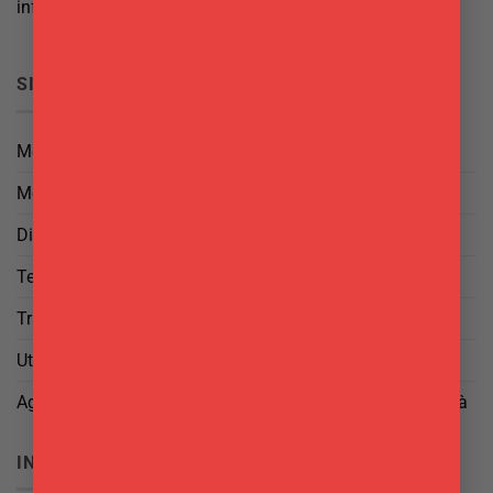
info@delgattoforniture.it
SICUREZZA
Metodi di Pagamento
Metodi di Spedizione
Diritto di Reso
Termini e Condizioni
Trattamento dei Dati
Utilizzo di cookies
Aggiorna le tue preferenze di tracciamento della pubblicità
INFO