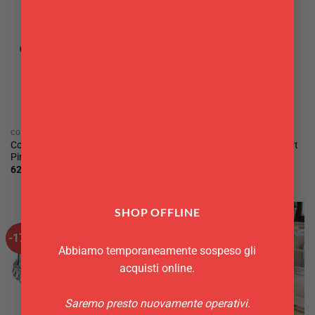
COLTELLI DA TAVOLA
CUCCHIAI DA TAVOLA
Coltello tavola Synthesis
Cucchiaio Tavola Boston Abert
Pintinox pz 12
pz 12
62,80
€
14,90
€
SHOP OFFLINE
-17%
Abbiamo temporaneamente sospeso gli
acquisti online.
Saremo presto nuovamente operativi.