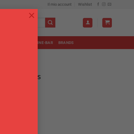
Il mio account
Wishlist
×
OLA
UTENSILI
WINE-BAR
BRANDS
aio nautilius