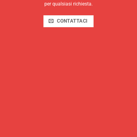
per qualsiasi richiesta.
CONTATTACI
SICUREZZA
Metodi di Pagamento
Metodi di Spedizione
Diritto di Reso