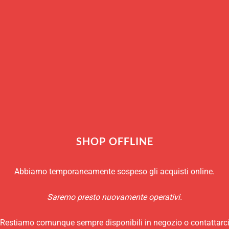
Esaurito
RICHIEDI INFO
Marchio:
Pulltex
SHOP OFFLINE
Abbiamo temporaneamente sospeso gli acquisti online.
Saremo presto nuovamente operativi.
Restiamo comunque sempre disponibili in negozio o contattarc