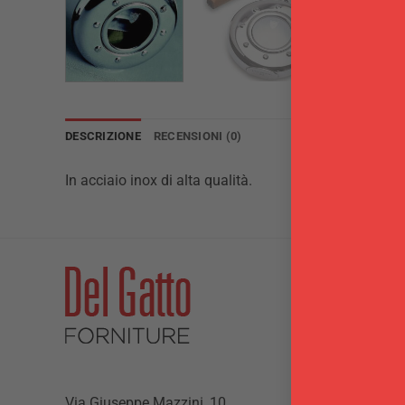
DESCRIZIONE
RECENSIONI (0)
In acciaio inox di alta qualità.
Via Giuseppe Mazzini, 10