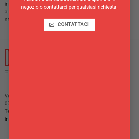
in modo elegante il tuo piatto inoltre l’uso del legno ti
negozio o contattarci per qualsiasi richiesta.
aiuterà a potenziare la sensazione di genuinità e
naturalezza del piatto.
CONTATTACI
Via Giuseppe Mazzini, 10
00042 Anzio (RM)
Tel.
069844697
info@delgattoforniture.it