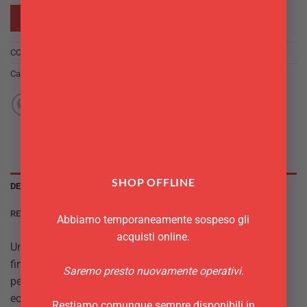
RICHIEDI INFO
COD:
8024112200471
Categoria:
Contenitori Finger Food
SHOP OFFLINE
DESCRIZIONE
RECENSIONI (0)
Abbiamo temporaneamente sospeso gli
acquisti online.
Una delle soluzioni preferite dai professionisti è servire il
finger food nel cono in legno usa e getta. Il cono è ideale
Saremo presto nuovamente operativi.
per contenere fritti, verdura e tutti i cibi che non siano
eccessivamente liquidi. Il cono ti permetterà di presentare
Restiamo comunque sempre disponibili in