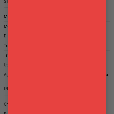
SICUREZZA
Metodi di Pagamento
Metodi di Spedizione
Diritto di Reso
Termini e Condizioni
Trattamento dei Dati
Utilizzo di cookies
Aggiorna le tue preferenze di tracciamento della pubblicità
INFO
Chi Siamo
Punti Vendita