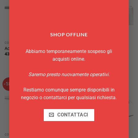
SHOP OFFLINE
COLTELLI DA CUCINA
MANDOLINE E AFFETTATUTTO
Acciaino Tondo
Mixer manuale multifunzione
Abbiamo temporaneamente sospeso gli
43,20
€
20,90
€
acquisti online.
Saremo presto nuovamente operativi.
-18%
Restiamo comunque sempre disponibili in
negozio o contattarci per qualsiasi richiesta.
CONTATTACI
COLTELLI DA CUCINA
TAGLIA & AFFETTA