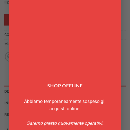
Il prodotto non è attualmente in magazzino e non è disponibile.
RICHIEDI INFO
COD:
T8013
Marchio:
Leone
SHOP OFFLINE
DESCRIZIONE
Abbiamo temporaneamente sospeso gli
INFORMAZIONI AGGIUNTIVE
acquisti online.
RECENSIONI (0)
Saremo presto nuovamente operativi.
La coppetta in melamina linea Platinum è leggera e