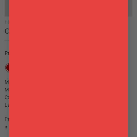
HOME
Ciotola Melamina Quarzo cm 13
Produttore:
Leone
Materiale: melamina
Misure: cm. 11.2×5.5 cm
Colore: Bianco-Nero
Lavabile in lavastoviglie
Per ordinare maggiori quantità del prodotto contattaci su
info@delgattoforniture.it.