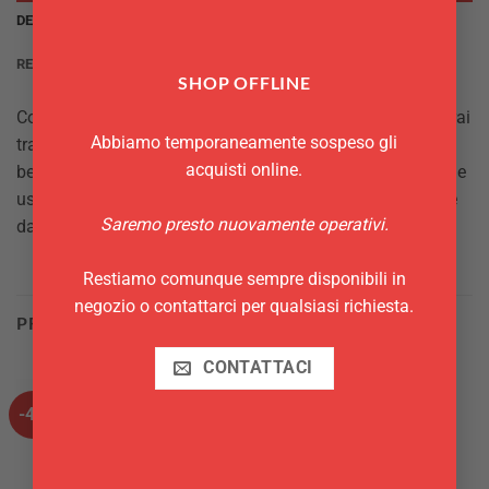
DESCRIZIONE
RECENSIONI (0)
SHOP OFFLINE
Con questa comoda caraffa a pompa in acciaio inox potrai
Abbiamo temporaneamente sospeso gli
trasportare fino a 2,5 L di tè, tisane, caffè o qualsiasi
acquisti online.
bevanda tu voglia mantenere calda o fredda. Spesso viene
usata all’interno dei centri benessere, ma è perfetta anche
Saremo presto nuovamente operativi.
da trasportare durante un picnic e da portare in ufficio.
Restiamo comunque sempre disponibili in
negozio o contattarci per qualsiasi richiesta.
PRODOTTI CORRELATI
CONTATTACI
-4%