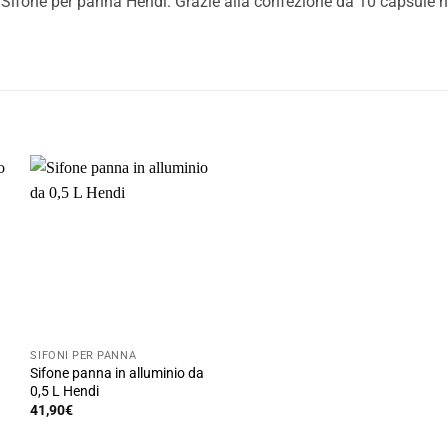
l Sifone per panna Hendi. Grazie alla confezione da 10 capsule
SIFONI PER PANNA
a
Sifone panna in alluminio da
0,5 L Hendi
41,90
€