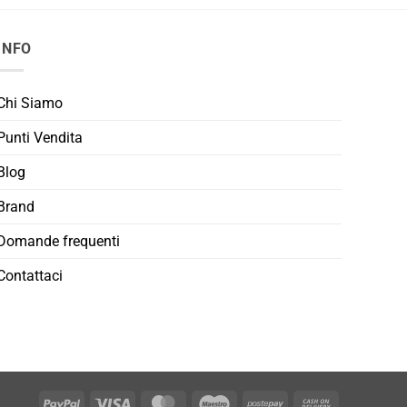
INFO
Chi Siamo
Punti Vendita
Blog
Brand
Domande frequenti
Contattaci
PayPal
Visa
MasterCard
Maestro
Postepay
Cash