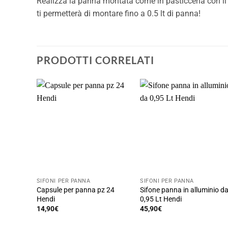
Realizza la panna montata come in pasticceria con i
ti permetterà di montare fino a 0.5 lt di panna!
PRODOTTI CORRELATI
SIFONI PER PANNA
SIFONI PER PANNA
Capsule per panna pz 24
Sifone panna in alluminio d
Hendi
0,95 Lt Hendi
14,90
€
45,90
€