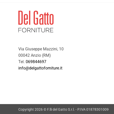
Via Giuseppe Mazzini, 10
00042 Anzio (RM)
Tel.
069844697
info@delgattoforniture.it
Copyright 2026 © F.lli del Gatto S.r.l. - P.IVA 01878301009