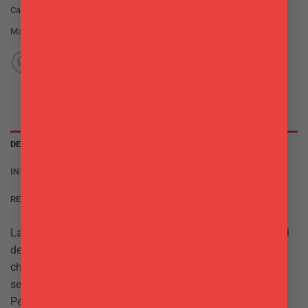
Categoria:
Strumenti per Pasticceria
Marchio:
Decora
DESCRIZIONE
INFORMAZIONI AGGIUNTIVE
RECENSIONI (0)
La bobina PVC per alimenti è utilizzata per rivestire i bordi
degli stampi o delle sagome in metallo per isolare i dolci
che vanno in frigo o congelatore come torte gelato,
semifreddi e cheesecake. Ogni Bobina è lunga 10 metri
Permette di rimuovere con facilità i dolci dallo stampo