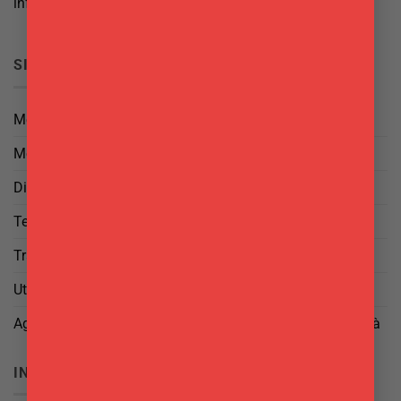
info@delgattoforniture.it
SICUREZZA
Metodi di Pagamento
Metodi di Spedizione
Diritto di Reso
Termini e Condizioni
Trattamento dei Dati
Utilizzo di cookies
Aggiorna le tue preferenze di tracciamento della pubblicità
INFO