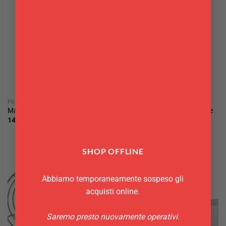
FORNO & PASTICCERIA
FORNO & PASTICCERIA
Set sacca a poche riutilizzabile
Mattarello 33 cm Decora
cm 40 con 3 bocchette Lekuè
14,50
€
12,90
€
SHOP OFFLINE
Abbiamo temporaneamente sospeso gli
acquisti online.
Saremo presto nuovamente operativi.