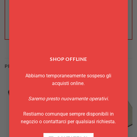
Zassenhaus”
Devi
effettuare l’accesso
per pubblicare una
recensione.
SHOP OFFLINE
PRODOTTI CORRELATI
Abbiamo temporaneamente sospeso gli
acquisti online.
Saremo presto nuovamente operativi.
Restiamo comunque sempre disponibili in
negozio o contattarci per qualsiasi richiesta.