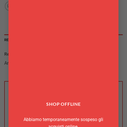
RECENSIONI (0)
Recensioni
Ancora non ci sono recensioni.
Recensisci per primo “Bicchieri da whiskey
oscillanti 6 pz Sagaform”
SHOP OFFLINE
Devi
effettuare l’accesso
per pubblicare una
recensione.
Abbiamo temporaneamente sospeso gli
acquisti online.