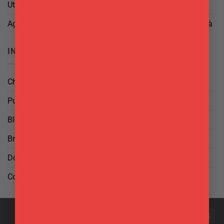
Utilizzo di cookies
Aggiorna le tue preferenze di tracciamento della pubblicità
INFO
Chi Siamo
Punti Vendita
Blog
Brand
Domande frequenti
Contattaci
PayPal
Visa
MasterCard
Maestro
Postepay
Cas