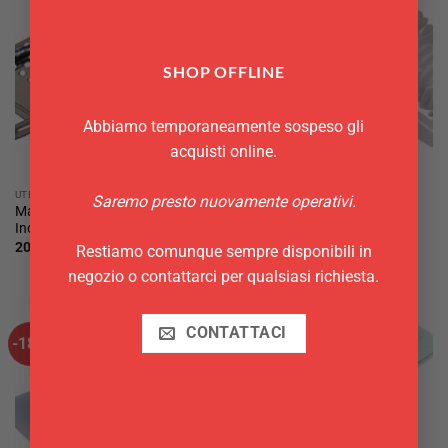
SHOP OFFLINE
Abbiamo temporaneamente sospeso gli
acquisti online.
UTENSILI
FORNO & PASTICCERIA
Saremo presto nuovamente operativi.
Macchina gnocchetti o spatzle
Rullo tagliapasta a losanghe
Inox
Eva
20,00
€
7,90
€
Restiamo comunque sempre disponibili in
negozio o contattarci per qualsiasi richiesta.
CONTATTACI
-18%