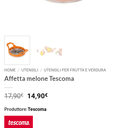
HOME
/
UTENSILI
/
UTENSILI PER FRUTTA E VERDURA
Affetta melone Tescoma
Il
Il
17,90
€
14,90
€
prezzo
prezzo
originale
attuale
Produttore:
Tescoma
era:
è:
17,90€.
14,90€.