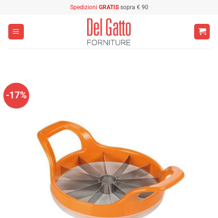
Salta
Spedizioni
GRATIS
sopra € 90
ai
contenuti
-17%