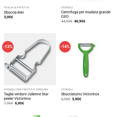
TAGLIA & AFFETTA
UTENSILI
Centrifuga per insalata grande
Sbuccia kiwi
OXO
3,90
€
Il
Il
44,99
€
40,90
€
prezzo
prezzo
originale
attuale
era:
è:
44,99€.
40,90€.
-13%
-14%
UTENSILI PER FRUTTA E VERDURA
UTENSILI
Taglia verdure Julienne Star
Sbucciatutto Victorinox
peeler Victorinox
Il
Il
6,90
€
5,90
€
prezzo
prezzo
Il
Il
7,90
€
6,90
€
originale
attuale
prezzo
prezzo
era:
è:
originale
attuale
6,90€.
5,90€.
era:
è:
7,90€.
6,90€.