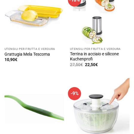
UTENSILI PER FRUTTA E VERDURA
UTENSILI PER FRUTTA E VERDURA
Terrina in acciaio e silicone
Grattugia Mela Tescoma
Kuchenprofi
10,90
€
Il
Il
27,50
€
22,50
€
prezzo
prezzo
originale
attuale
era:
è:
27,50€.
22,50€.
-9%