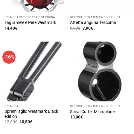
UTENSILI PER FRUTTA E VERDURA
UTENSILI PER FRUTTA E VERDURA
Tagliamele e Pere Westmark
Affetta anguria Tescoma
Il
Il
14,40
€
9,90
€
7,90
€
prezzo
prezzo
originale
attuale
era:
è:
9,90€.
7,90€.
-16%
UTENSILI
UTENSILI PER FRUTTA E VERDURA
Spremi aglio Westmark Black
Spiral Cutter Microplane
edition
13,90
€
Il
Il
12,50
€
10,50
€
prezzo
prezzo
originale
attuale
era:
è: