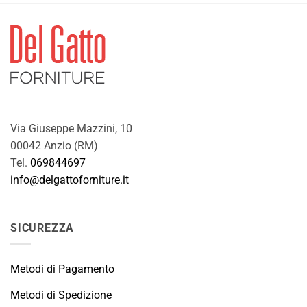
12,50€.
10,50€.
Via Giuseppe Mazzini, 10
00042 Anzio (RM)
Tel.
069844697
info@delgattoforniture.it
SICUREZZA
Metodi di Pagamento
Metodi di Spedizione