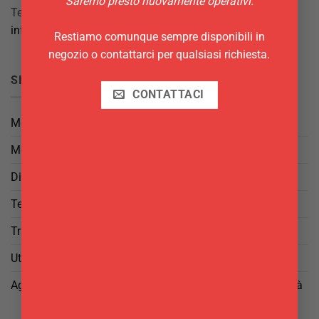
Saremo presto nuovamente operativi.
Tel.
069844697
info@delgattoforniture.it
Restiamo comunque sempre disponibili in
negozio o contattarci per qualsiasi richiesta.
SICUREZZA
CONTATTACI
Metodi di Pagamento
Metodi di Spedizione
Diritto di Reso
Termini e Condizioni
Trattamento dei Dati
Utilizzo di cookies
Aggiorna le tue preferenze di tracciamento della pubblicità