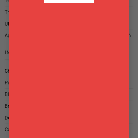
Termini e Condizioni
Trattamento dei Dati
Utilizzo di cookies
Aggiorna le tue preferenze di tracciamento della pubblicità
INFO
Chi Siamo
Punti Vendita
Blog
Brand
Domande frequenti
Contattaci