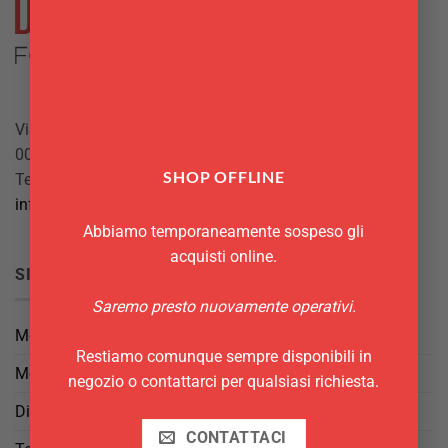
Via Giuseppe Mazzini, 10
00042 Anzio (RM)
SHOP OFFLINE
Tel.
069844697
info@delgattoforniture.it
Abbiamo temporaneamente sospeso gli
acquisti online.
SICUREZZA
Saremo presto nuovamente operativi.
Metodi di Pagamento
Restiamo comunque sempre disponibili in
Metodi di Spedizione
negozio o contattarci per qualsiasi richiesta.
Diritto di Reso
CONTATTACI