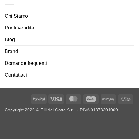
Chi Siamo
Punti Vendita
Blog
Brand
Domande frequenti
Contattaci
PayPal
Visa
MasterCard
Maestro
Postepay
Ca
On
Copyright 2026 © F.lli del Gatto S.r.l. - P.IVA 01878301009
Del