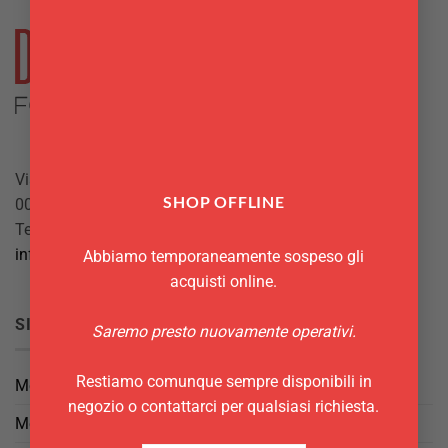
Via Giuseppe Mazzini, 10
SHOP OFFLINE
00042 Anzio (RM)
Tel.
069844697
info@delgattoforniture.it
Abbiamo temporaneamente sospeso gli
acquisti online.
SICUREZZA
Saremo presto nuovamente operativi.
Restiamo comunque sempre disponibili in
Metodi di Pagamento
negozio o contattarci per qualsiasi richiesta.
Metodi di Spedizione