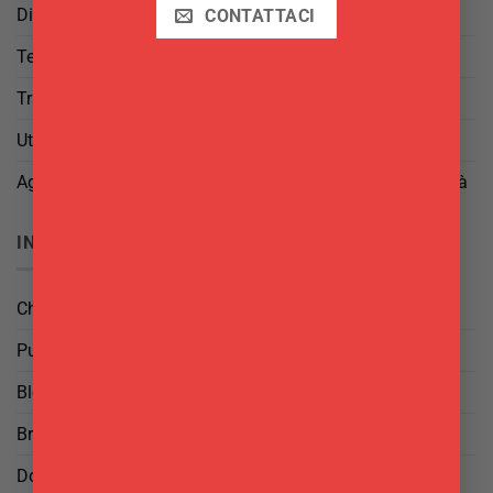
Diritto di Reso
CONTATTACI
Termini e Condizioni
Trattamento dei Dati
Utilizzo di cookies
Aggiorna le tue preferenze di tracciamento della pubblicità
INFO
Chi Siamo
Punti Vendita
Blog
Brand
Domande frequenti