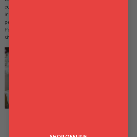
contattaci telefonicamente allo 06/9877590 o via email a
info@delgattoforniture.it e otterrai la tua offerta
personalizzata.
Per visualizzare tutto l’assortimento Duni visista il
sito http://www.duni.com/it/
TAVOLA
Coprimacchia 1 x 1 m tinta
unita 50 pz Duni
SHOP OFFLINE