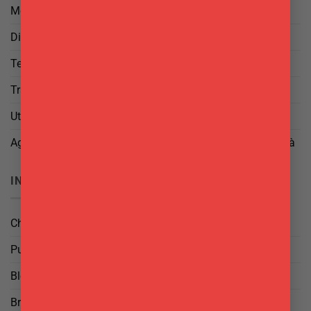
Metodi di Spedizione
Diritto di Reso
Termini e Condizioni
Trattamento dei Dati
Utilizzo di cookies
Aggiorna le tue preferenze di tracciamento della pubblicità
INFO
Chi Siamo
Punti Vendita
Blog
Brand