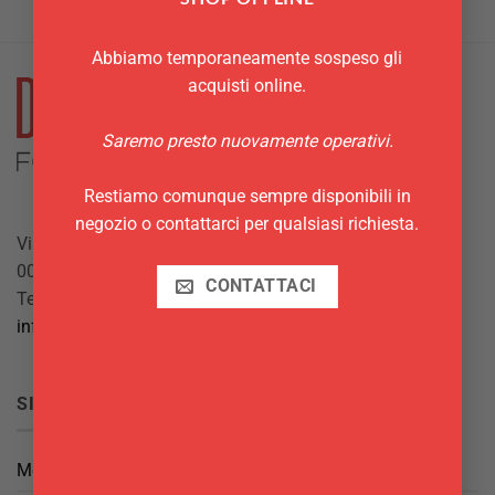
Abbiamo temporaneamente sospeso gli
acquisti online.
Saremo presto nuovamente operativi.
Restiamo comunque sempre disponibili in
negozio o contattarci per qualsiasi richiesta.
Via Giuseppe Mazzini, 10
00042 Anzio (RM)
CONTATTACI
Tel.
069844697
info@delgattoforniture.it
SICUREZZA
Metodi di Pagamento