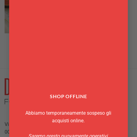
PIATTI PER LA TAVOLA
Piatti Stonecast Churchill
SHOP OFFLINE
Abbiamo temporaneamente sospeso gli
acquisti online.
Via Giuseppe Mazzini, 10
00042 Anzio (RM)
Saremo presto nuovamente operativi.