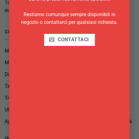
Tel.
069844697
info@delgattoforniture.it
Restiamo comunque sempre disponibili in
negozio o contattarci per qualsiasi richiesta.
SICUREZZA
CONTATTACI
Metodi di Pagamento
Metodi di Spedizione
Diritto di Reso
Termini e Condizioni
Trattamento dei Dati
Utilizzo di cookies
Aggiorna le tue preferenze di tracciamento della pubblicità
INFO