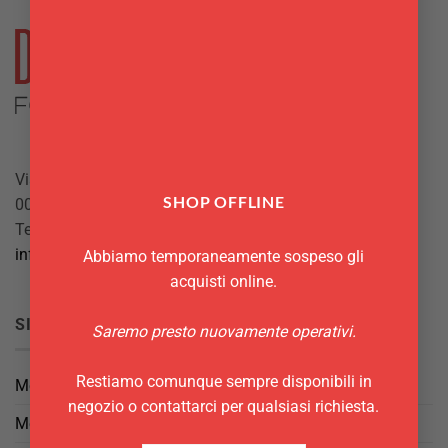
Via Giuseppe Mazzini, 10
SHOP OFFLINE
00042 Anzio (RM)
Tel.
069844697
info@delgattoforniture.it
Abbiamo temporaneamente sospeso gli
acquisti online.
SICUREZZA
Saremo presto nuovamente operativi.
Restiamo comunque sempre disponibili in
Metodi di Pagamento
negozio o contattarci per qualsiasi richiesta.
Metodi di Spedizione