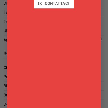
Diritto di Reso
CONTATTACI
Termini e Condizioni
Trattamento dei Dati
Utilizzo di cookies
Aggiorna le tue preferenze di tracciamento della pubblicità
INFO
Chi Siamo
Punti Vendita
Blog
Brand
Domande frequenti