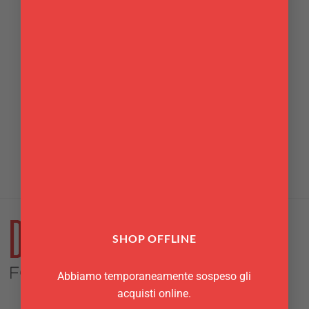
MANDOLINE E AFFETTATUTTO
Taglia tartufi Tufo Ad Hoc
27,50
€
SHOP OFFLINE
Abbiamo temporaneamente sospeso gli
acquisti online.