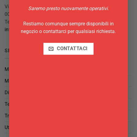
Via Giuseppe Mazzini, 10
Saremo presto nuovamente operativi.
00042 Anzio (RM)
Tel.
069844697
Restiamo comunque sempre disponibili in
info@delgattoforniture.it
negozio o contattarci per qualsiasi richiesta.
CONTATTACI
SICUREZZA
Metodi di Pagamento
Metodi di Spedizione
Diritto di Reso
Termini e Condizioni
Trattamento dei Dati
Utilizzo di cookies