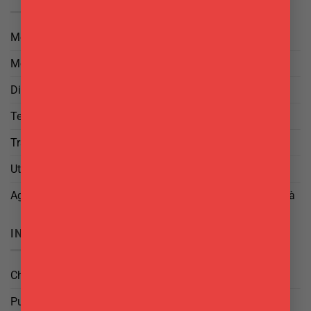
Metodi di Pagamento
Metodi di Spedizione
Diritto di Reso
Termini e Condizioni
Trattamento dei Dati
Utilizzo di cookies
Aggiorna le tue preferenze di tracciamento della pubblicità
INFO
Chi Siamo
Punti Vendita