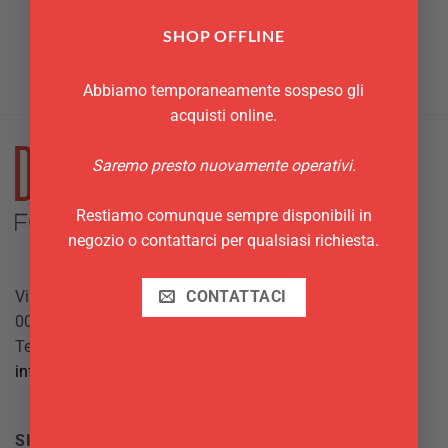
Stampo cuore 22 cm
Stampo cuore 26 cm
prodotto
prodotto
Vespa
Vespa
SHOP OFFLINE
4,00
€
5,40
€
Abbiamo temporaneamente sospeso gli
acquisti online.
Saremo presto nuovamente operativi.
Restiamo comunque sempre disponibili in
negozio o contattarci per qualsiasi richiesta.
Via Giuseppe Mazzini, 10
CONTATTACI
00042 Anzio (RM)
Tel.
069844697
info@delgattoforniture.it
SICUREZZA