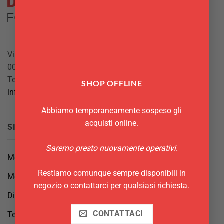
Via Giuseppe Mazzini, 10
00042 Anzio (RM)
Tel.
069844697
SHOP OFFLINE
info@delgattoforniture.it
Abbiamo temporaneamente sospeso gli
acquisti online.
SICUREZZA
Saremo presto nuovamente operativi.
Metodi di Pagamento
Restiamo comunque sempre disponibili in
Metodi di Spedizione
negozio o contattarci per qualsiasi richiesta.
Diritto di Reso
CONTATTACI
Termini e Condizioni