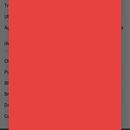
Trattamento dei Dati
Utilizzo di cookies
Aggiorna le tue preferenze di tracciamento della pubblicità
INFO
Chi Siamo
Punti Vendita
Blog
Brand
Domande frequenti
Contattaci