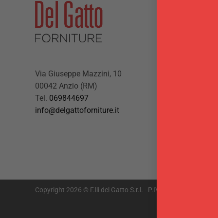
Via Giuseppe Mazzini, 10
00042 Anzio (RM)
Tel.
069844697
info@delgattoforniture.it
Copyright 2026 © F.lli del Gatto S.r.l. - P.IVA 01878301009