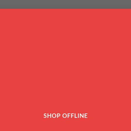
I
FORNO & PASTICCERIA
PENTOLAME
TAGLIA & AFFETTA
TAV
to trovato nessun prodotto che corrisponde alla tua selezione.
SHOP OFFLINE