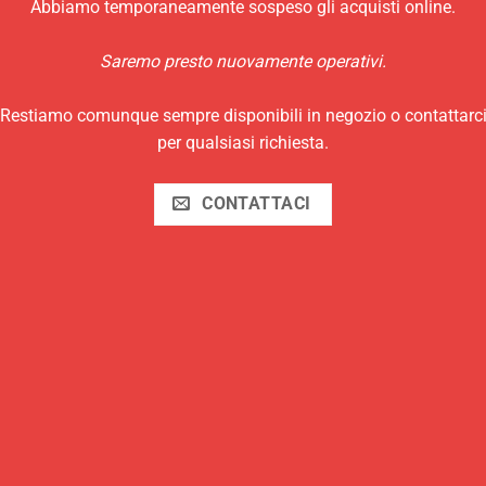
Abbiamo temporaneamente sospeso gli acquisti online.
SICUREZZA
Saremo presto nuovamente operativi.
Metodi di Pagamento
Restiamo comunque sempre disponibili in negozio o contattarc
Metodi di Spedizione
per qualsiasi richiesta.
Diritto di Reso
Termini e Condizioni
CONTATTACI
Trattamento dei Dati
Utilizzo di cookies
Aggiorna le tue preferenze di tracciamento della
pubblicità