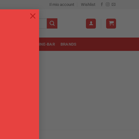
Il mio account
Wishlist
×
OLA
UTENSILI
WINE-BAR
BRANDS