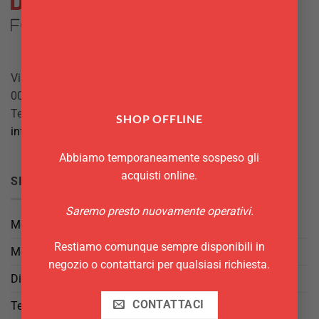
Via Giuseppe Mazzini, 10
00042 Anzio (RM)
Tel.
069844697
SHOP OFFLINE
info@delgattoforniture.it
Abbiamo temporaneamente sospeso gli
acquisti online.
SICUREZZA
Saremo presto nuovamente operativi.
Metodi di Pagamento
Restiamo comunque sempre disponibili in
Metodi di Spedizione
negozio o contattarci per qualsiasi richiesta.
Diritto di Reso
CONTATTACI
Termini e Condizioni