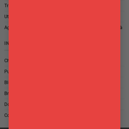
Trattamento dei Dati
Utilizzo di cookies
Aggiorna le tue preferenze di tracciamento della pubblicità
INFO
Chi Siamo
Punti Vendita
Blog
Brand
Domande frequenti
Contattaci