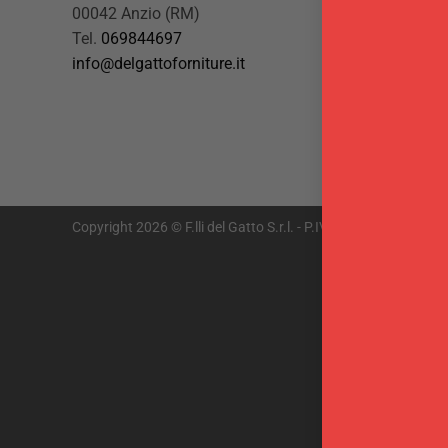
00042 Anzio (RM)
Tel.
069844697
info@delgattoforniture.it
Copyright 2026 © F.lli del Gatto S.r.l. - P.IVA 01878301009