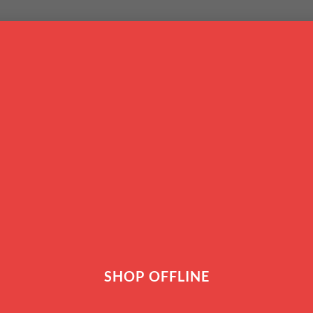
I
FORNO & PASTICCERIA
PENTOLAME
TAGLIA & AFFETTA
TAV
SICUREZZA
Metodi di Pagamento
SHOP OFFLINE
Metodi di Spedizione
Diritto di Reso