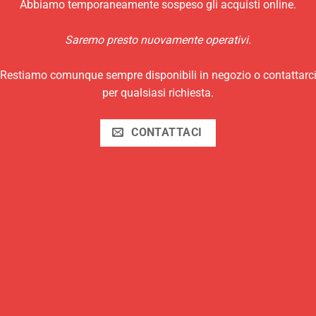
Abbiamo temporaneamente sospeso gli acquisti online.
Termini e Condizioni
Saremo presto nuovamente operativi.
Trattamento dei Dati
Utilizzo di cookies
Restiamo comunque sempre disponibili in negozio o contattarc
per qualsiasi richiesta.
Aggiorna le tue preferenze di tracciamento della
pubblicità
CONTATTACI
Informativa sulla raccolta