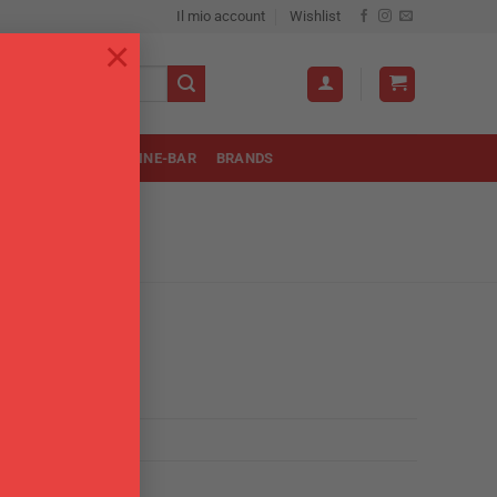
Il mio account
Wishlist
×
OLA
UTENSILI
WINE-BAR
BRANDS
INFO
Chi Siamo
Punti Vendita
Blog