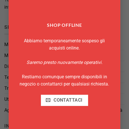
info@delgattoforniture.it
SHOP OFFLINE
SICUREZZA
Abbiamo temporaneamente sospeso gli
Metodi di Pagamento
acquisti online.
Metodi di Spedizione
Saremo presto nuovamente operativi.
Diritto di Reso
Restiamo comunque sempre disponibili in
Termini e Condizioni
negozio o contattarci per qualsiasi richiesta.
Trattamento dei Dati
Utilizzo di cookies
CONTATTACI
Aggiorna le tue preferenze di tracciamento della pubblicità
INFO