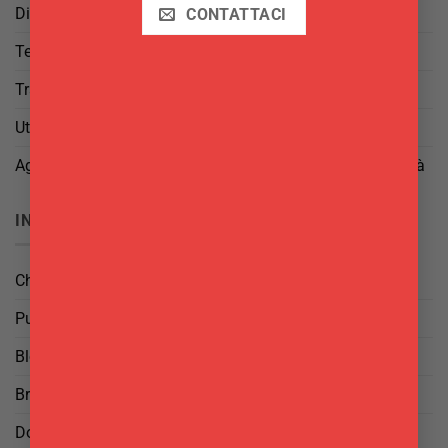
Diritto di Reso
CONTATTACI
Termini e Condizioni
Trattamento dei Dati
Utilizzo di cookies
Aggiorna le tue preferenze di tracciamento della pubblicità
INFO
Chi Siamo
Punti Vendita
Blog
Brand
Domande frequenti