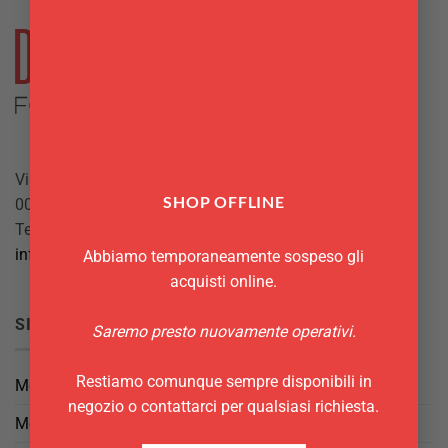
Via Giuseppe Mazzini, 10
SHOP OFFLINE
00042 Anzio (RM)
Tel.
069844697
info@delgattoforniture.it
Abbiamo temporaneamente sospeso gli
acquisti online.
SICUREZZA
Saremo presto nuovamente operativi.
Restiamo comunque sempre disponibili in
Metodi di Pagamento
negozio o contattarci per qualsiasi richiesta.
Metodi di Spedizione